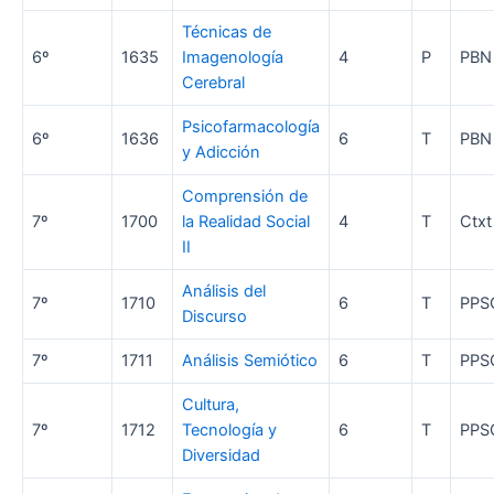
Técnicas de
6º
1635
Imagenología
4
P
PBN
Cerebral
Psicofarmacología
6º
1636
6
T
PBN
y Adicción
Comprensión de
7º
1700
la Realidad Social
4
T
Ctxt
II
Análisis del
7º
1710
6
T
PPS
Discurso
7º
1711
Análisis Semiótico
6
T
PPS
Cultura,
7º
1712
Tecnología y
6
T
PPS
Diversidad