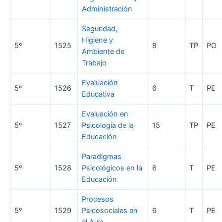
Administración
Seguridad,
Higiene y
5º
1525
8
TP
PO
Ambiente de
Trabajo
Evaluación
5º
1526
6
T
PE
Educativa
Evaluación en
5º
1527
Psicología de la
15
TP
PE
Educación
Paradigmas
5º
1528
Psicológicos en la
6
T
PE
Educación
Procesos
5º
1529
Psicosociales en
6
T
PE