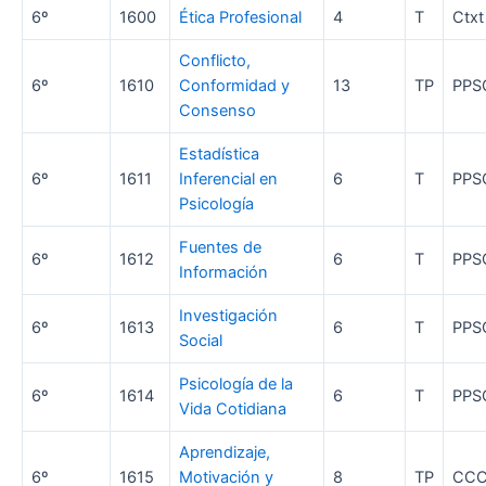
6º
1600
Ética Profesional
4
T
Ctxt
Conflicto,
6º
1610
Conformidad y
13
TP
PPS
Consenso
Estadística
6º
1611
Inferencial en
6
T
PPS
Psicología
Fuentes de
6º
1612
6
T
PPS
Información
Investigación
6º
1613
6
T
PPS
Social
Psicología de la
6º
1614
6
T
PPS
Vida Cotidiana
Aprendizaje,
6º
1615
Motivación y
8
TP
CC