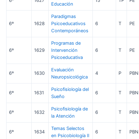
6º
1627
15
TP
PE
Educación
Paradigmas
6º
1628
Psicoeducativos
6
T
PE
Contemporáneos
Programas de
6º
1629
Intervención
6
T
PE
Psicoeducativa
Evaluación
6º
1630
4
P
PBN
Neuropsicológica
Psicofisiología del
6º
1631
6
T
PBN
Sueño
Psicofisiología de
6º
1632
6
T
PBN
la Atención
Temas Selectos
6º
1634
6
T
PBN
en Psicobiología II