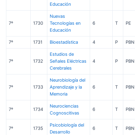
Educación
Nuevas
7º
1730
Tecnologías en
6
T
PE
Educación
7º
1731
Bioestadística
4
P
PBN
Estudios de
7º
1732
Señales Eléctricas
4
P
PBN
Cerebrales
Neurobiología del
7º
1733
Aprendizaje y la
6
T
PBN
Memoria
Neurociencias
7º
1734
6
T
PBN
Cognoscitivas
Psicobiología del
7º
1735
6
T
PBN
Desarrollo