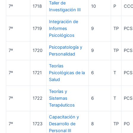
Taller de
7º
1718
10
P
CC
Investigación III
Integración de
7º
1719
Informes
9
TP
PCS
Psicológicos
Psicopatología y
7º
1720
9
TP
PCS
Personalidad
Teorías
7º
1721
Psicológicas de la
6
T
PCS
Salud
Teorías y
7º
1722
Sistemas
6
T
PCS
Terapéuticos
Capacitación y
7º
1723
Desarrollo de
8
TP
PO
Personal III