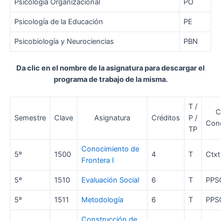
Psicología Organizacional
PO
Psicología de la Educación
PE
Psicobiología y Neurociencias
PBN
Da clic en el nombre de la asignatura para descargar el
programa de trabajo de la misma.
T /
C
Semestre
Clave
Asignatura
Créditos
P /
Con
TP
Conocimiento de
5º
1500
4
T
Ctxt
Frontera I
5º
1510
Evaluación Social
6
T
PPS
5º
1511
Metodología
6
T
PPS
Construcción de