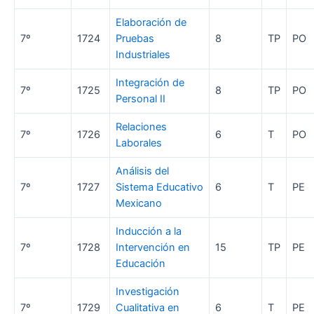
Elaboración de
7º
1724
Pruebas
8
TP
PO
Industriales
Integración de
7º
1725
8
TP
PO
Personal II
Relaciones
7º
1726
6
T
PO
Laborales
Análisis del
7º
1727
Sistema Educativo
6
T
PE
Mexicano
Inducción a la
7º
1728
Intervención en
15
TP
PE
Educación
Investigación
7º
1729
Cualitativa en
6
T
PE