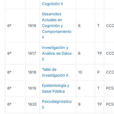
Cognición II
Desarrollos
Actuales en
6º
1616
Cognición y
6
T
CC
Comportamiento
II
Investigación y
6º
1617
Análisis de Datos
6
TP
CC
II
Taller de
6º
1618
10
P
CC
Investigación II
Epidemiología y
6º
1619
6
T
PCS
Salud Pública
Psicodiagnóstico
6º
1620
9
TP
PCS
II