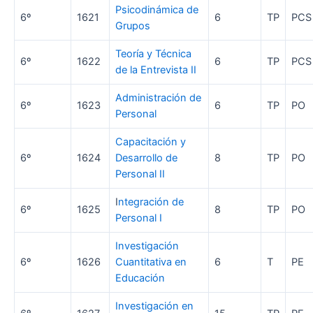
Psicodinámica de
6º
1621
6
TP
PCS
Grupos
Teoría y Técnica
6º
1622
6
TP
PCS
de la Entrevista II
Administración de
6º
1623
6
TP
PO
Personal
Capacitación y
6º
1624
Desarrollo de
8
TP
PO
Personal II
I
ntegración de
6º
1625
8
TP
PO
Personal I
Investigación
6º
1626
Cuantitativa en
6
T
PE
Educación
Investigación en