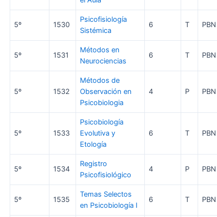
el Aula
Psicofisiología
5º
1530
6
T
PBN
Sistémica
Métodos en
5º
1531
6
T
PBN
Neurociencias
Métodos de
5º
1532
Observación en
4
P
PBN
Psicobiologia
Psicobiología
5º
1533
Evolutiva y
6
T
PBN
Etología
Registro
5º
1534
4
P
PBN
Psicofisiológico
Temas Selectos
5º
1535
6
T
PBN
en Psicobiología I