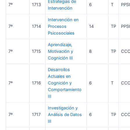
Estrategias de
7º
1713
6
T
PPS
Intervención
Intervención en
7º
1714
Procesos
14
TP
PPS
Psicosociales
Aprendizaje,
7º
1715
Motivación y
8
TP
CC
Cognición III
Desarrollos
Actuales en
7º
1716
Cognición y
6
T
CC
Comportamiento
III
Investigación y
7º
1717
Análisis de Datos
6
TP
CC
III