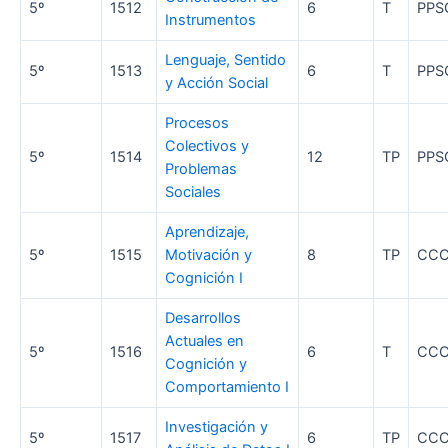
5º
1512
6
T
PPS
Instrumentos
Lenguaje, Sentido
5º
1513
6
T
PPS
y Acción Social
Procesos
Colectivos y
5º
1514
12
TP
PPS
Problemas
Sociales
Aprendizaje,
5º
1515
Motivación y
8
TP
CC
Cognición I
Desarrollos
Actuales en
5º
1516
6
T
CC
Cognición y
Comportamiento I
Investigación y
5º
1517
6
TP
CC