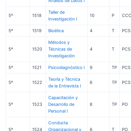
Análisis de Datos I
Taller de
5º
1518
10
P
CC
Investigación I
5º
1519
Bioética
4
T
PCS
Métodos y
5º
1520
Técnicas de
4
T
PCS
Investigación
5º
1521
Psicodiagnóstico I
9
TP
PCS
Teoría y Técnica
5º
1522
6
TP
PCS
de la Entrevista I
Capacitación y
5º
1523
Desarrollo de
8
TP
PO
Personal I
Conducta
5º
1524
Organizacional y
6
T
PO